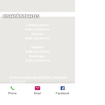
Contáctanos
Lunes a Jueves
8:00 a 17:00 Hrs.
Viernes
8:00 a 16:00 Hrs​
Sábados
9:00 a 16:30 Hrs
Domingos
9:00 a 14:30 Hrs
Antonia López de Bello 653, Recoleta
22 7355054
22 7375725
+56 9 75224598
Phone
Email
Facebook
d
ucereposteria@gmail.com