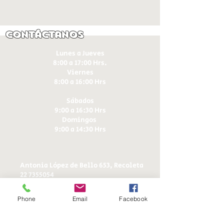
Contáctanos
Lunes a Jueves
8:00 a 17:00 Hrs.
Viernes
8:00 a 16:00 Hrs​
Sábados
9:00 a 16:30 Hrs
Domingos
9:00 a 14:30 Hrs
Antonia López de Bello 653, Recoleta
22 7355054
22 7375725
+56 9 75224598
Phone
Email
Facebook
d
ucereposteria@gmail.com