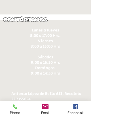
Contáctanos
Lunes a Jueves
8:00 a 17:00 Hrs.
Viernes
8:00 a 16:00 Hrs​
Sábados
9:00 a 16:30 Hrs
Domingos
9:00 a 14:30 Hrs
Antonia López de Bello 653, Recoleta
22 7355054
22 7375725
+56 9 75224598
Phone
Email
Facebook
d
ucereposteria@gmail.com