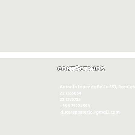
Contáctanos
Antonia López de Bello 653, Recolet
22 7355054
22 7375725
+56 9 75224598
d
ucereposteria@gmail.com