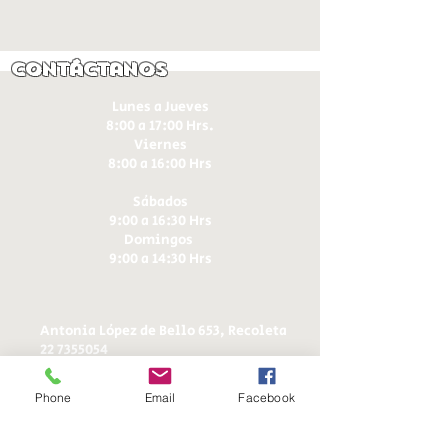
Contáctanos
Lunes a Jueves
8:00 a 17:00 Hrs.
Viernes
8:00 a 16:00 Hrs​
Sábados
9:00 a 16:30 Hrs
Domingos
9:00 a 14:30 Hrs
Antonia López de Bello 653, Recoleta
22 7355054
22 7375725
+56 9 75224598
Phone
Email
Facebook
d
ucereposteria@gmail.com