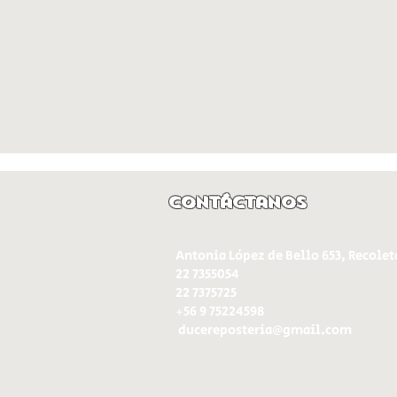
Contáctanos
Antonia López de Bello 653, Recolet
22 7355054
22 7375725
+56 9 75224598
d
ucereposteria@gmail.com