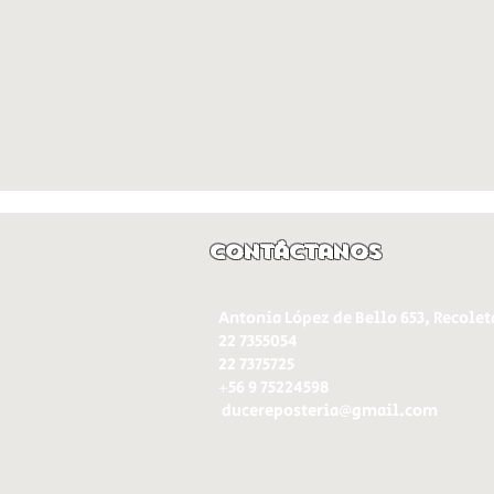
Contáctanos
Antonia López de Bello 653, Recolet
22 7355054
22 7375725
+56 9 75224598
d
ucereposteria@gmail.com