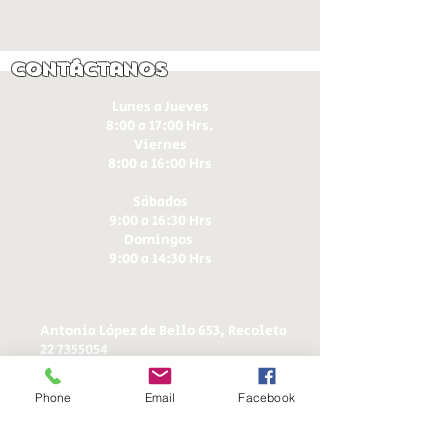
Contáctanos
Lunes a Jueves
8:00 a 17:00 Hrs.
Viernes
8:00 a 16:00 Hrs​
Sábados
9:00 a 16:30 Hrs
Domingos
9:00 a 14:30 Hrs
Antonia López de Bello 653, Recoleta
22 7355054
22 7375725
+56 9 75224598
Phone
Email
Facebook
d
ucereposteria@gmail.com