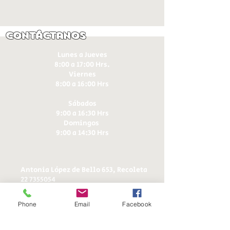
Contáctanos
Lunes a Jueves
8:00 a 17:00 Hrs.
Viernes
8:00 a 16:00 Hrs​
Sábados
9:00 a 16:30 Hrs
Domingos
9:00 a 14:30 Hrs
Antonia López de Bello 653, Recoleta
22 7355054
22 7375725
+56 9 75224598
Phone
Email
Facebook
d
ucereposteria@gmail.com