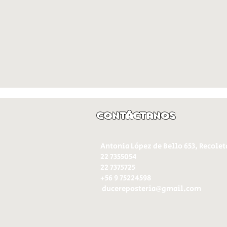
Contáctanos
Antonia López de Bello 653, Recolet
22 7355054
22 7375725
+56 9 75224598
d
ucereposteria@gmail.com