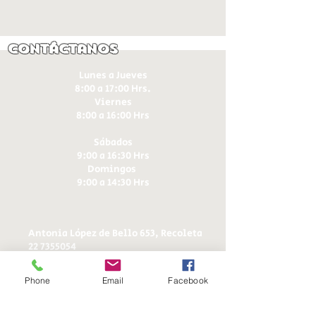
Contáctanos
Lunes a Jueves
8:00 a 17:00 Hrs.
Viernes
8:00 a 16:00 Hrs​
Sábados
9:00 a 16:30 Hrs
Domingos
9:00 a 14:30 Hrs
Antonia López de Bello 653, Recoleta
22 7355054
22 7375725
+56 9 75224598
Phone
Email
Facebook
d
ucereposteria@gmail.com