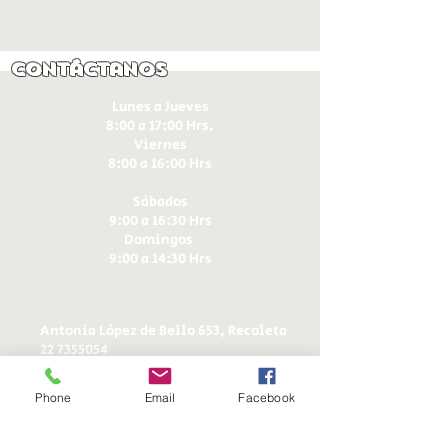
Contáctanos
Lunes a Jueves
8:00 a 17:00 Hrs.
Viernes
8:00 a 16:00 Hrs​
Sábados
9:00 a 16:30 Hrs
Domingos
9:00 a 14:30 Hrs
Antonia López de Bello 653, Recoleta
22 7355054
22 7375725
+56 9 75224598
Phone
Email
Facebook
d
ucereposteria@gmail.com