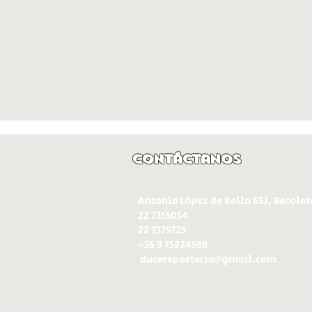
Contáctanos
Antonia López de Bello 653, Recolet
22 7355054
22 7375725
+56 9 75224598
d
ucereposteria@gmail.com