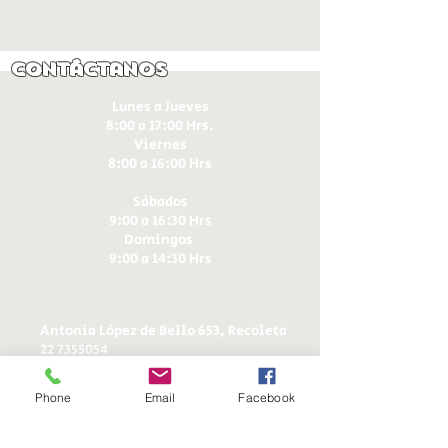
Contáctanos
Lunes a Jueves
8:00 a 17:00 Hrs.
Viernes
8:00 a 16:00 Hrs​
Sábados
9:00 a 16:30 Hrs
Domingos
9:00 a 14:30 Hrs
Antonia López de Bello 653, Recoleta
22 7355054
22 7375725
+56 9 75224598
Phone
Email
Facebook
d
ucereposteria@gmail.com