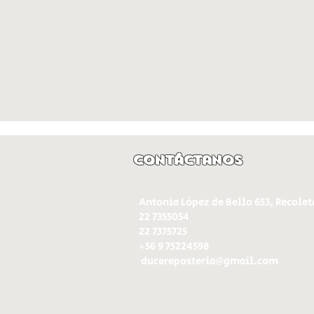
Contáctanos
Antonia López de Bello 653, Recolet
22 7355054
22 7375725
+56 9 75224598
d
ucereposteria@gmail.com