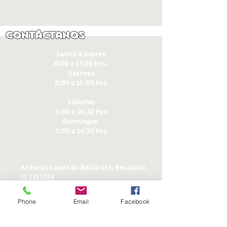
Contáctanos
Lunes a Jueves
8:00 a 17:00 Hrs.
Viernes
8:00 a 16:00 Hrs​
Sábados
9:00 a 16:30 Hrs
Domingos
9:00 a 14:30 Hrs
Antonia López de Bello 653, Recoleta
22 7355054
22 7375725
+56 9 75224598
Phone
Email
Facebook
d
ucereposteria@gmail.com