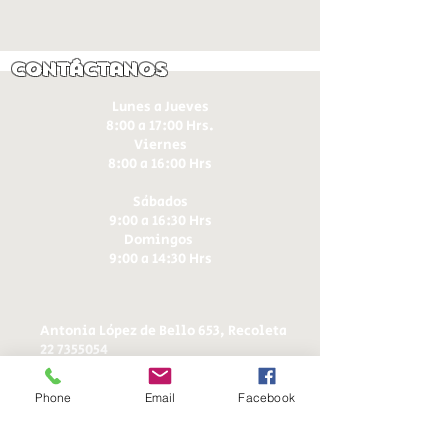
Contáctanos
Lunes a Jueves
8:00 a 17:00 Hrs.
Viernes
8:00 a 16:00 Hrs​
Sábados
9:00 a 16:30 Hrs
Domingos
9:00 a 14:30 Hrs
Antonia López de Bello 653, Recoleta
22 7355054
22 7375725
+56 9 75224598
Phone
Email
Facebook
d
ucereposteria@gmail.com