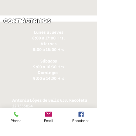
Contáctanos
Lunes a Jueves
8:00 a 17:00 Hrs.
Viernes
8:00 a 16:00 Hrs​
Sábados
9:00 a 16:30 Hrs
Domingos
9:00 a 14:30 Hrs
Antonia López de Bello 653, Recoleta
22 7355054
22 7375725
+56 9 75224598
Phone
Email
Facebook
d
ucereposteria@gmail.com