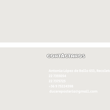
Contáctanos
Antonia López de Bello 653, Recolet
22 7355054
22 7375725
+56 9 75224598
d
ucereposteria@gmail.com