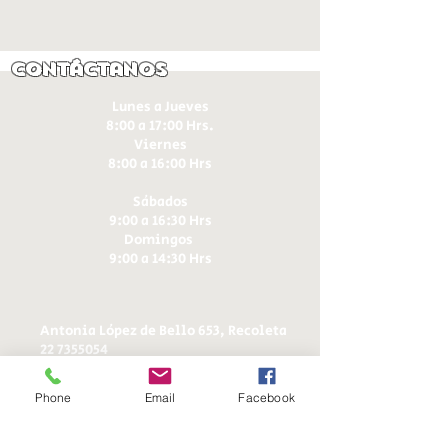
Contáctanos
Lunes a Jueves
8:00 a 17:00 Hrs.
Viernes
8:00 a 16:00 Hrs​
Sábados
9:00 a 16:30 Hrs
Domingos
9:00 a 14:30 Hrs
Antonia López de Bello 653, Recoleta
22 7355054
22 7375725
+56 9 75224598
Phone
Email
Facebook
d
ucereposteria@gmail.com