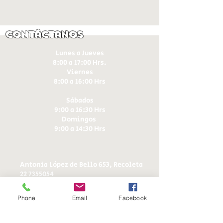
Contáctanos
Lunes a Jueves
8:00 a 17:00 Hrs.
Viernes
8:00 a 16:00 Hrs​
Sábados
9:00 a 16:30 Hrs
Domingos
9:00 a 14:30 Hrs
Antonia López de Bello 653, Recoleta
22 7355054
22 7375725
+56 9 75224598
Phone
Email
Facebook
d
ucereposteria@gmail.com