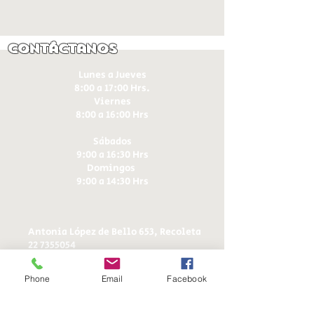
Contáctanos
Lunes a Jueves
8:00 a 17:00 Hrs.
Viernes
8:00 a 16:00 Hrs​
Sábados
9:00 a 16:30 Hrs
Domingos
9:00 a 14:30 Hrs
Antonia López de Bello 653, Recoleta
22 7355054
22 7375725
+56 9 75224598
Phone
Email
Facebook
d
ucereposteria@gmail.com