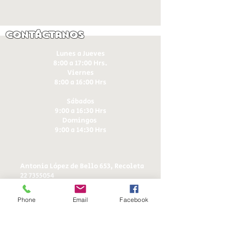
Contáctanos
Lunes a Jueves
8:00 a 17:00 Hrs.
Viernes
8:00 a 16:00 Hrs​
Sábados
9:00 a 16:30 Hrs
Domingos
9:00 a 14:30 Hrs
Antonia López de Bello 653, Recoleta
22 7355054
22 7375725
+56 9 75224598
Phone
Email
Facebook
d
ucereposteria@gmail.com