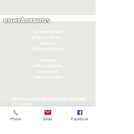
Contáctanos
Lunes a Jueves
8:00 a 17:00 Hrs.
Viernes
8:00 a 16:00 Hrs​
Sábados
9:00 a 16:30 Hrs
Domingos
9:00 a 14:30 Hrs
Antonia López de Bello 653, Recoleta
22 7355054
22 7375725
+56 9 75224598
Phone
Email
Facebook
d
ucereposteria@gmail.com