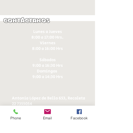
Contáctanos
Lunes a Jueves
8:00 a 17:00 Hrs.
Viernes
8:00 a 16:00 Hrs​
Sábados
9:00 a 16:30 Hrs
Domingos
9:00 a 14:30 Hrs
Antonia López de Bello 653, Recoleta
22 7355054
22 7375725
+56 9 75224598
Phone
Email
Facebook
d
ucereposteria@gmail.com