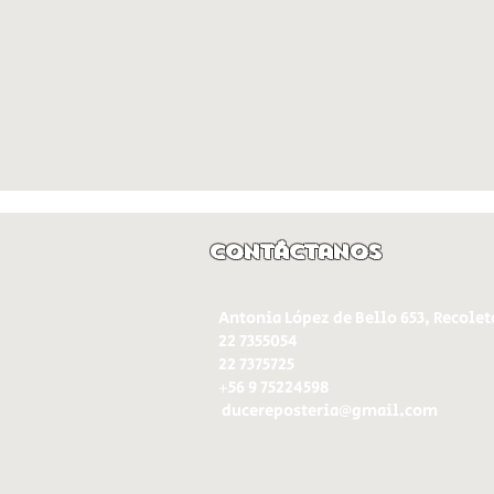
Contáctanos
Antonia López de Bello 653, Recolet
22 7355054
22 7375725
+56 9 75224598
d
ucereposteria@gmail.com