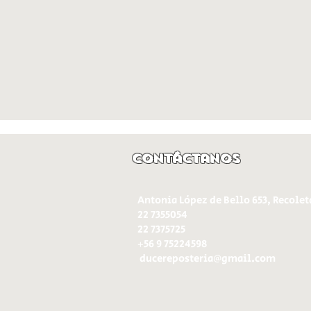
Contáctanos
Antonia López de Bello 653, Recolet
22 7355054
22 7375725
+56 9 75224598
d
ucereposteria@gmail.com