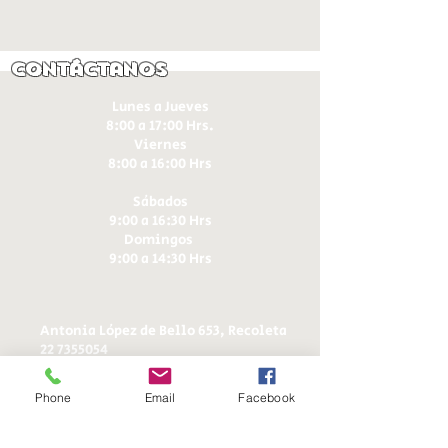
Contáctanos
Lunes a Jueves
8:00 a 17:00 Hrs.
Viernes
8:00 a 16:00 Hrs​
Sábados
9:00 a 16:30 Hrs
Domingos
9:00 a 14:30 Hrs
Antonia López de Bello 653, Recoleta
22 7355054
22 7375725
+56 9 75224598
Phone
Email
Facebook
d
ucereposteria@gmail.com