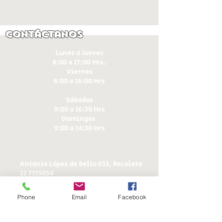
Contáctanos
Lunes a Jueves
8:00 a 17:00 Hrs.
Viernes
8:00 a 16:00 Hrs​
Sábados
9:00 a 16:30 Hrs
Domingos
9:00 a 14:30 Hrs
Antonia López de Bello 653, Recoleta
22 7355054
22 7375725
+56 9 75224598
Phone
Email
Facebook
d
ucereposteria@gmail.com