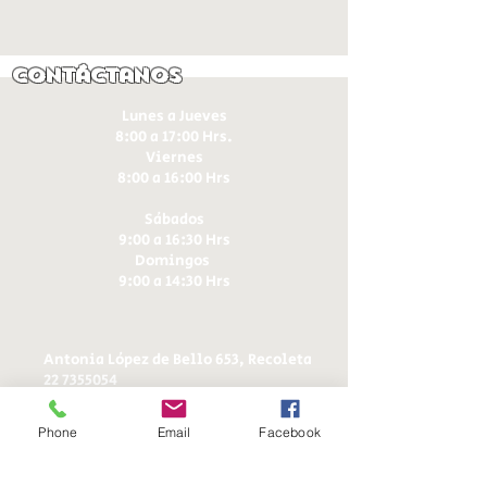
Contáctanos
Lunes a Jueves
8:00 a 17:00 Hrs.
Viernes
8:00 a 16:00 Hrs​
Sábados
9:00 a 16:30 Hrs
Domingos
9:00 a 14:30 Hrs
Antonia López de Bello 653, Recoleta
22 7355054
22 7375725
+56 9 75224598
Phone
Email
Facebook
d
ucereposteria@gmail.com