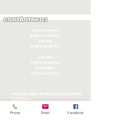
Contáctanos
Lunes a Jueves
8:00 a 17:00 Hrs.
Viernes
8:00 a 16:00 Hrs​
Sábados
9:00 a 16:30 Hrs
Domingos
9:00 a 14:30 Hrs
Antonia López de Bello 653, Recoleta
22 7355054
22 7375725
+56 9 75224598
Phone
Email
Facebook
d
ucereposteria@gmail.com