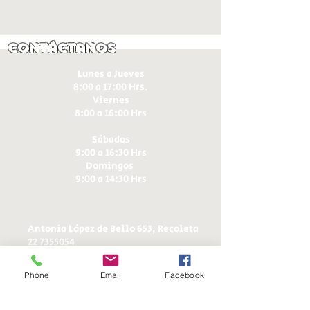
Contáctanos
Lunes a Jueves
8:00 a 17:00 Hrs.
Viernes
8:00 a 16:00 Hrs​
Sábados
9:00 a 16:30 Hrs
Domingos
9:00 a 14:30 Hrs
Antonia López de Bello 653, Recoleta
22 7355054
22 7375725
+56 9 75224598
Phone
Email
Facebook
d
ucereposteria@gmail.com