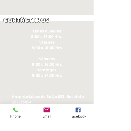
Contáctanos
Lunes a Jueves
8:00 a 17:00 Hrs.
Viernes
8:00 a 16:00 Hrs​
Sábados
9:00 a 16:30 Hrs
Domingos
9:00 a 14:30 Hrs
Antonia López de Bello 653, Recoleta
22 7355054
22 7375725
+56 9 75224598
Phone
Email
Facebook
d
ucereposteria@gmail.com