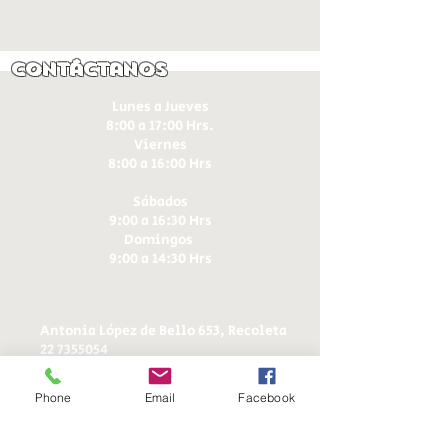
Contáctanos
Lunes a Jueves
8:00 a 17:00 Hrs.
Viernes
8:00 a 16:00 Hrs​
Sábados
9:00 a 16:30 Hrs
Domingos
9:00 a 14:30 Hrs
Antonia López de Bello 653, Recoleta
22 7355054
22 7375725
+56 9 75224598
Phone
Email
Facebook
d
ucereposteria@gmail.com