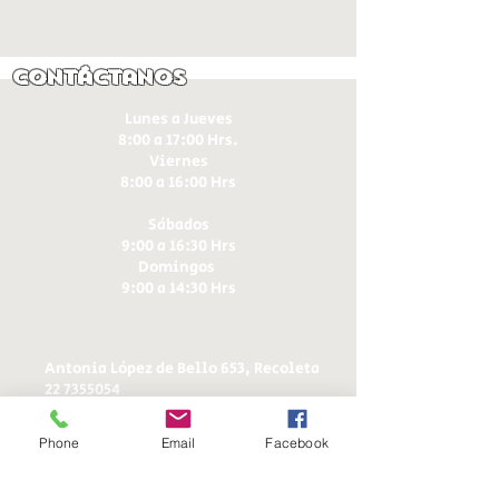
Contáctanos
Lunes a Jueves
8:00 a 17:00 Hrs.
Viernes
8:00 a 16:00 Hrs​
Sábados
9:00 a 16:30 Hrs
Domingos
9:00 a 14:30 Hrs
Antonia López de Bello 653, Recoleta
22 7355054
22 7375725
+56 9 75224598
Phone
Email
Facebook
d
ucereposteria@gmail.com