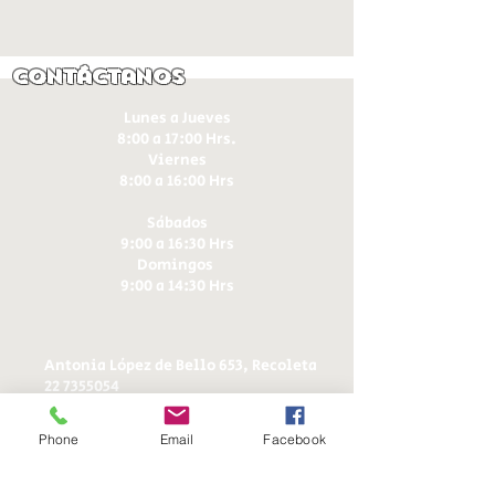
Contáctanos
Lunes a Jueves
8:00 a 17:00 Hrs.
Viernes
8:00 a 16:00 Hrs​
Sábados
9:00 a 16:30 Hrs
Domingos
9:00 a 14:30 Hrs
Antonia López de Bello 653, Recoleta
22 7355054
22 7375725
+56 9 75224598
Phone
Email
Facebook
d
ucereposteria@gmail.com