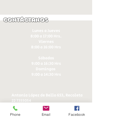
Contáctanos
Lunes a Jueves
8:00 a 17:00 Hrs.
Viernes
8:00 a 16:00 Hrs​
Sábados
9:00 a 16:30 Hrs
Domingos
9:00 a 14:30 Hrs
Antonia López de Bello 653, Recoleta
22 7355054
22 7375725
+56 9 75224598
Phone
Email
Facebook
d
ucereposteria@gmail.com