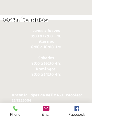
Contáctanos
Lunes a Jueves
8:00 a 17:00 Hrs.
Viernes
8:00 a 16:00 Hrs​
Sábados
9:00 a 16:30 Hrs
Domingos
9:00 a 14:30 Hrs
Antonia López de Bello 653, Recoleta
22 7355054
22 7375725
+56 9 75224598
Phone
Email
Facebook
d
ucereposteria@gmail.com