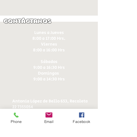
Contáctanos
Lunes a Jueves
8:00 a 17:00 Hrs.
Viernes
8:00 a 16:00 Hrs​
Sábados
9:00 a 16:30 Hrs
Domingos
9:00 a 14:30 Hrs
Antonia López de Bello 653, Recoleta
22 7355054
22 7375725
+56 9 75224598
Phone
Email
Facebook
d
ucereposteria@gmail.com