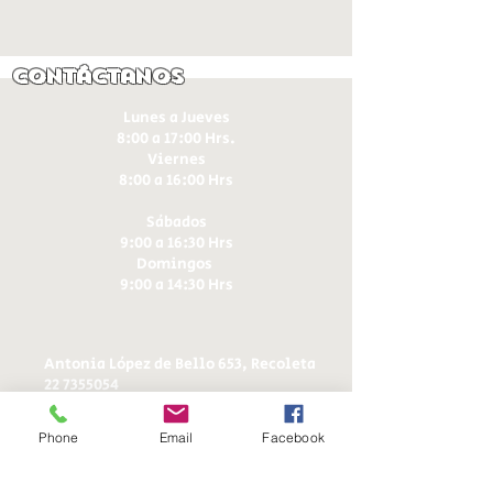
Contáctanos
Lunes a Jueves
8:00 a 17:00 Hrs.
Viernes
8:00 a 16:00 Hrs​
Sábados
9:00 a 16:30 Hrs
Domingos
9:00 a 14:30 Hrs
Antonia López de Bello 653, Recoleta
22 7355054
22 7375725
+56 9 75224598
Phone
Email
Facebook
d
ucereposteria@gmail.com