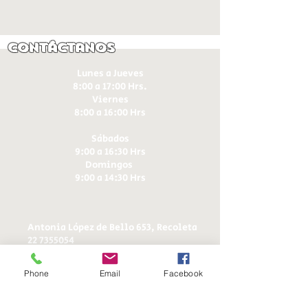
Contáctanos
Lunes a Jueves
8:00 a 17:00 Hrs.
Viernes
8:00 a 16:00 Hrs​
Sábados
9:00 a 16:30 Hrs
Domingos
9:00 a 14:30 Hrs
Antonia López de Bello 653, Recoleta
22 7355054
22 7375725
+56 9 75224598
Phone
Email
Facebook
d
ucereposteria@gmail.com