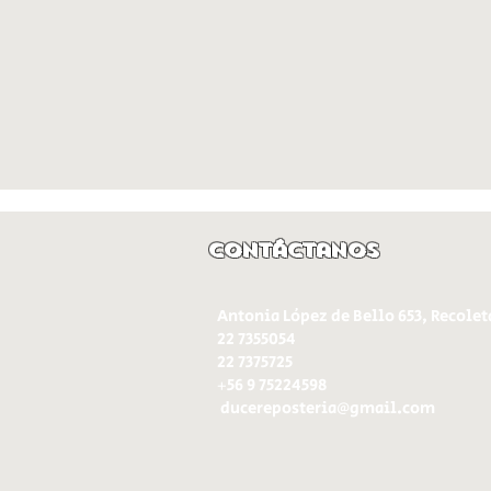
Contáctanos
Antonia López de Bello 653, Recolet
22 7355054
22 7375725
+56 9 75224598
d
ucereposteria@gmail.com