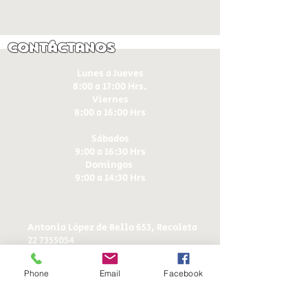
Contáctanos
Lunes a Jueves
8:00 a 17:00 Hrs.
Viernes
8:00 a 16:00 Hrs​
Sábados
9:00 a 16:30 Hrs
Domingos
9:00 a 14:30 Hrs
Antonia López de Bello 653, Recoleta
22 7355054
22 7375725
+56 9 75224598
Phone
Email
Facebook
d
ucereposteria@gmail.com