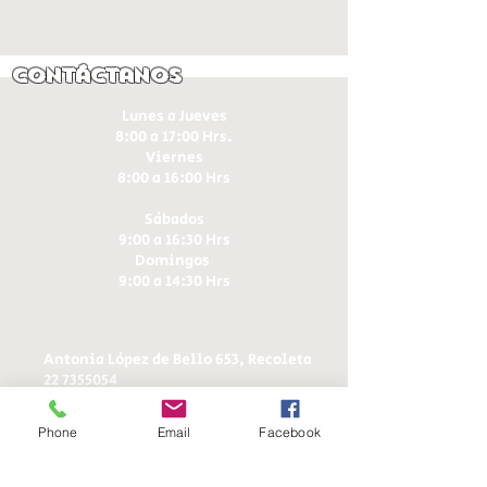
Contáctanos
Lunes a Jueves
8:00 a 17:00 Hrs.
Viernes
8:00 a 16:00 Hrs​
Sábados
9:00 a 16:30 Hrs
Domingos
9:00 a 14:30 Hrs
Antonia López de Bello 653, Recoleta
22 7355054
22 7375725
+56 9 75224598
Phone
Email
Facebook
d
ucereposteria@gmail.com