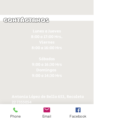
Contáctanos
Lunes a Jueves
8:00 a 17:00 Hrs.
Viernes
8:00 a 16:00 Hrs​
Sábados
9:00 a 16:30 Hrs
Domingos
9:00 a 14:30 Hrs
Antonia López de Bello 653, Recoleta
22 7355054
22 7375725
+56 9 75224598
Phone
Email
Facebook
d
ucereposteria@gmail.com