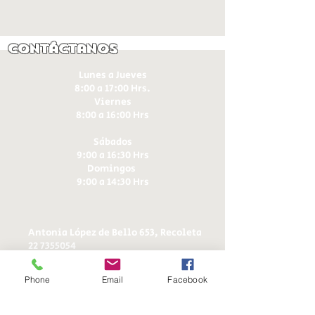
Contáctanos
Lunes a Jueves
8:00 a 17:00 Hrs.
Viernes
8:00 a 16:00 Hrs​
Sábados
9:00 a 16:30 Hrs
Domingos
9:00 a 14:30 Hrs
Antonia López de Bello 653, Recoleta
22 7355054
22 7375725
+56 9 75224598
Phone
Email
Facebook
d
ucereposteria@gmail.com