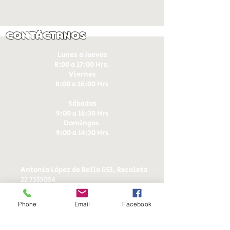
Contáctanos
Lunes a Jueves
8:00 a 17:00 Hrs.
Viernes
8:00 a 16:00 Hrs​
Sábados
9:00 a 16:30 Hrs
Domingos
9:00 a 14:30 Hrs
Antonia López de Bello 653, Recoleta
22 7355054
22 7375725
+56 9 75224598
Phone
Email
Facebook
d
ucereposteria@gmail.com