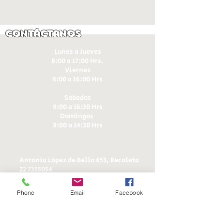
Contáctanos
Lunes a Jueves
8:00 a 17:00 Hrs.
Viernes
8:00 a 16:00 Hrs​
Sábados
9:00 a 16:30 Hrs
Domingos
9:00 a 14:30 Hrs
Antonia López de Bello 653, Recoleta
22 7355054
22 7375725
+56 9 75224598
Phone
Email
Facebook
d
ucereposteria@gmail.com