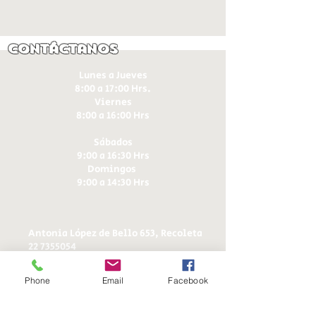
Contáctanos
Lunes a Jueves
8:00 a 17:00 Hrs.
Viernes
8:00 a 16:00 Hrs​
Sábados
9:00 a 16:30 Hrs
Domingos
9:00 a 14:30 Hrs
Antonia López de Bello 653, Recoleta
22 7355054
22 7375725
+56 9 75224598
Phone
Email
Facebook
d
ucereposteria@gmail.com