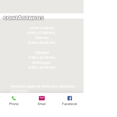
Contáctanos
Lunes a Jueves
8:00 a 17:00 Hrs.
Viernes
8:00 a 16:00 Hrs​
Sábados
9:00 a 16:30 Hrs
Domingos
9:00 a 14:30 Hrs
Antonia López de Bello 653, Recoleta
22 7355054
22 7375725
+56 9 75224598
Phone
Email
Facebook
d
ucereposteria@gmail.com